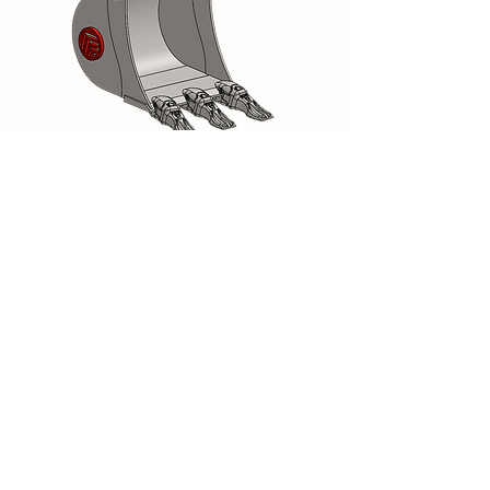
Godet rétro Module A 0,6T à 1,2T
Existe en profil scandinave